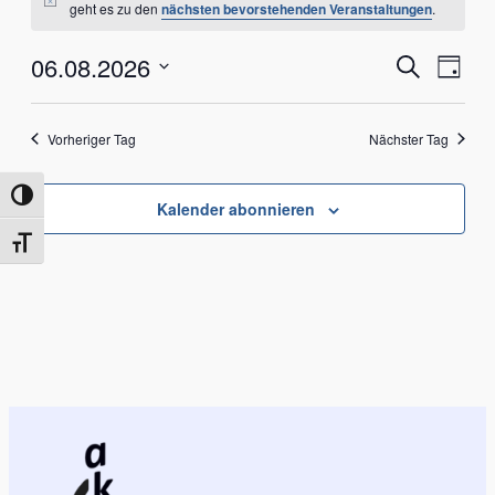
Hinweis
geht es zu den
nächsten bevorstehenden Veranstaltungen
.
für
Ver
06.08.2026
Veran
Suche
6.
Tag
Ans
Datum
Suche
Nav
August
wählen.
Vorheriger Tag
Nächster Tag
und
2026
Ansich
Umschalten auf hohe Kontraste
Kalender abonnieren
Naviga
Schrift vergrößern