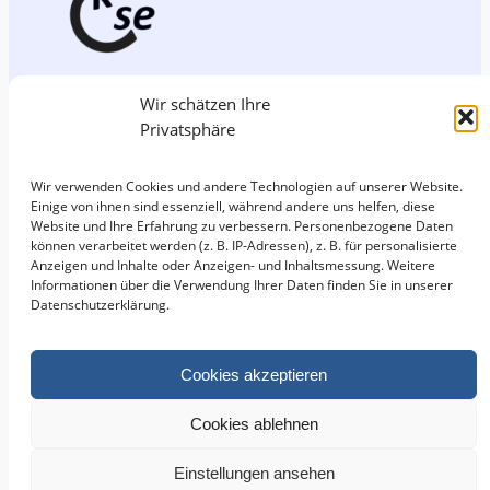
aktiv und selbstbestimmt e. V.
Wir schätzen Ihre
Privatsphäre
c/o. ISL e.V.
Wir verwenden Cookies und andere Technologien auf unserer Website.
Zimmerstraße 26/27
Einige von ihnen sind essenziell, während andere uns helfen, diese
Website und Ihre Erfahrung zu verbessern. Personenbezogene Daten
10969 Berlin
können verarbeitet werden (z. B. IP-Adressen), z. B. für personalisierte
Anzeigen und Inhalte oder Anzeigen- und Inhaltsmessung. Weitere
Informationen über die Verwendung Ihrer Daten finden Sie in unserer
Telefon: 030 – 398 202 180
Datenschutzerklärung.
Über uns
Datenschutz
Social
Cookies akzeptieren
Team
Datenschutzerklärung
Facebook
akse Verein
Impressum
Instagram
Cookies ablehnen
Unsere Projekte
Kontaktiere uns
Twitter/X
Einstellungen ansehen