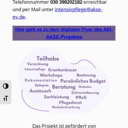
Telefonnummer
030 398202182
erreichbar
und per Mail unter
intensivpflege@akse-
ev.de
.
Hier geht es zu dem digitalen Flyer des AKI-
AKSE-Projektes
Umschalten auf hohe Kontraste
Schrift vergrößern
Das Projekt ist gefördert von