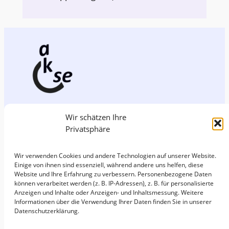
aktiv und selbstbestimmt e. V.
Wir schätzen Ihre
Privatsphäre
c/o. ISL e.V.
Wir verwenden Cookies und andere Technologien auf unserer Website.
Zimmerstraße 26/27
Einige von ihnen sind essenziell, während andere uns helfen, diese
Website und Ihre Erfahrung zu verbessern. Personenbezogene Daten
10969 Berlin
können verarbeitet werden (z. B. IP-Adressen), z. B. für personalisierte
Anzeigen und Inhalte oder Anzeigen- und Inhaltsmessung. Weitere
Informationen über die Verwendung Ihrer Daten finden Sie in unserer
Telefon: 030 – 398 202 180
Datenschutzerklärung.