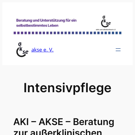
Zum
Inhalt
springen
akse e. V.
Intensivpflege
AKI – AKSE – Beratung
zur außerklinischen